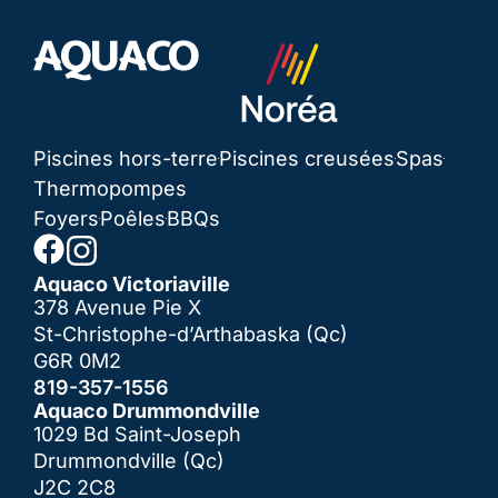
Piscines hors-terre
Piscines creusées
Spas
Thermopompes
Foyers
Poêles
BBQs
Aquaco Victoriaville
378 Avenue Pie X
St-Christophe-d’Arthabaska (Qc)
G6R 0M2
819-357-1556
Aquaco Drummondville
1029 Bd Saint-Joseph
Drummondville (Qc)
J2C 2C8