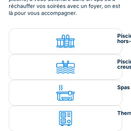
réchauffer vos soirées avec un foyer, on est
là pour vous accompagner.
Pisci
hors-
Pisci
creu
Spas
Ther