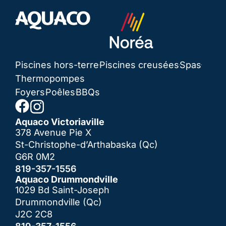
Piscines hors-terre
Piscines creusées
Spas
Thermopompes
Foyers
Poêles
BBQs
Aquaco Victoriaville
378 Avenue Pie X
St-Christophe-d’Arthabaska (Qc)
G6R 0M2
819-357-1556
Aquaco Drummondville
1029 Bd Saint-Joseph
Drummondville (Qc)
J2C 2C8